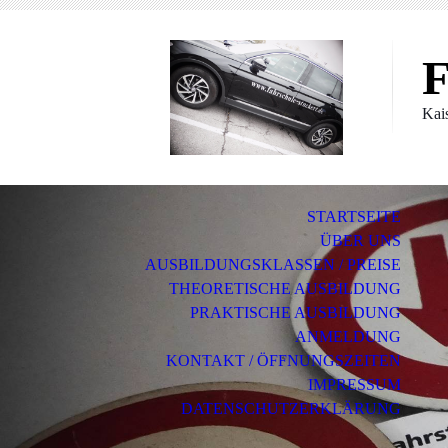
F
Kai
STARTSEITE
ÜBER UNS
AUSBILDUNGSKLASSEN / PREISE
THEORETISCHE AUSBILDUNG
PRAKTISCHE AUSBILDUNG
ANMELDUNG
KONTAKT / ÖFFNUNGSZEITEN
IMPRESSUM
DATENSCHUTZERKLÄRUNG